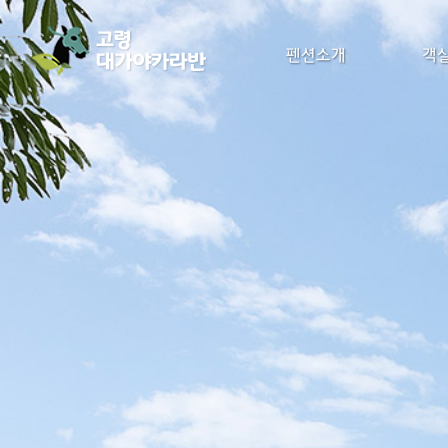
펜션소개
객실